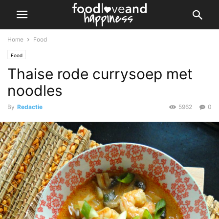
Home
Food
Food
Thaise rode currysoep met
noodles
By
Redactie
5962
0