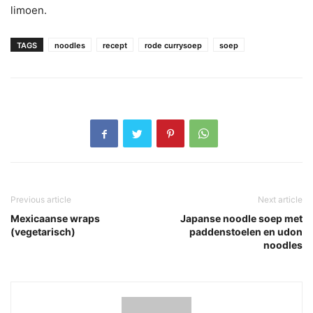
limoen.
TAGS
noodles
recept
rode currysoep
soep
Previous article
Next article
Mexicaanse wraps
Japanse noodle soep met
(vegetarisch)
paddenstoelen en udon
noodles