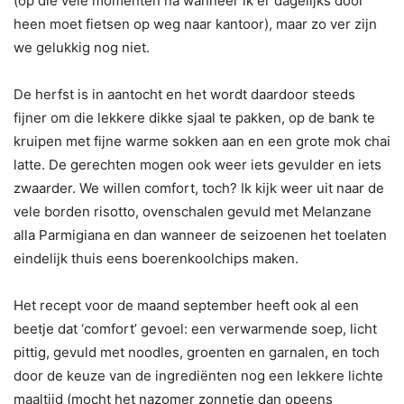
(op die vele momenten na wanneer ik er dagelijks door
heen moet fietsen op weg naar kantoor), maar zo ver zijn
we gelukkig nog niet.
De herfst is in aantocht en het wordt daardoor steeds
fijner om die lekkere dikke sjaal te pakken, op de bank te
kruipen met fijne warme sokken aan en een grote mok chai
latte. De gerechten mogen ook weer iets gevulder en iets
zwaarder. We willen comfort, toch? Ik kijk weer uit naar de
vele borden risotto, ovenschalen gevuld met Melanzane
alla Parmigiana en dan wanneer de seizoenen het toelaten
eindelijk thuis eens boerenkoolchips maken.
Het recept voor de maand september heeft ook al een
beetje dat ‘comfort’ gevoel: een verwarmende soep, licht
pittig, gevuld met noodles, groenten en garnalen, en toch
door de keuze van de ingrediënten nog een lekkere lichte
maaltijd (mocht het nazomer zonnetje dan opeens