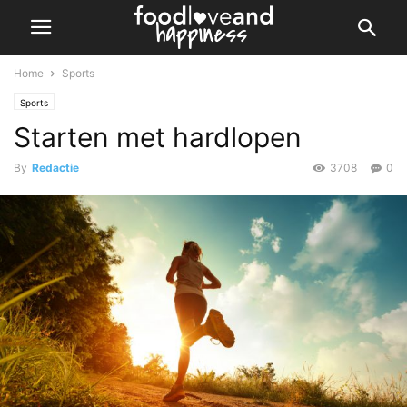
Home
Sports
Sports
Starten met hardlopen
By
Redactie
3708
0