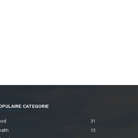
OPULAIRE CATEGORIE
ood
31
alth
15