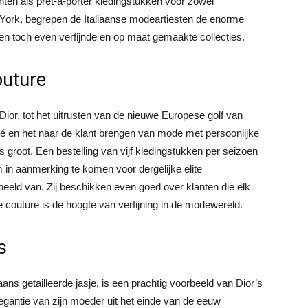
en als prêt-à-porter kledingstukken voor zowel
York, begrepen de Italiaanse modeartiesten de enorme
en toch even verfijnde en op maat gemaakte collecties.
outure
Dior, tot het uitrusten van de nieuwe Europese golf van
vé en het naar de klant brengen van mode met persoonlijke
s groot. Een bestelling van vijf kledingstukken per seizoen
n aanmerking te komen voor dergelijke elite
beeld van. Zij beschikken even goed over klanten die elk
e couture is de hoogte van verfijning in de modewereld.
s
ans getailleerde jasje, is een prachtig voorbeeld van Dior’s
egantie van zijn moeder uit het einde van de eeuw