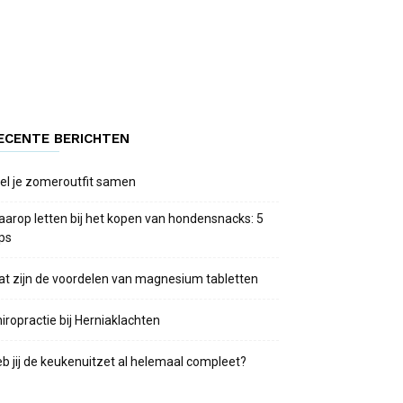
ECENTE BERICHTEN
el je zomeroutfit samen
arop letten bij het kopen van hondensnacks: 5
ips
t zijn de voordelen van magnesium tabletten
iropractie bij Herniaklachten
b jij de keukenuitzet al helemaal compleet?