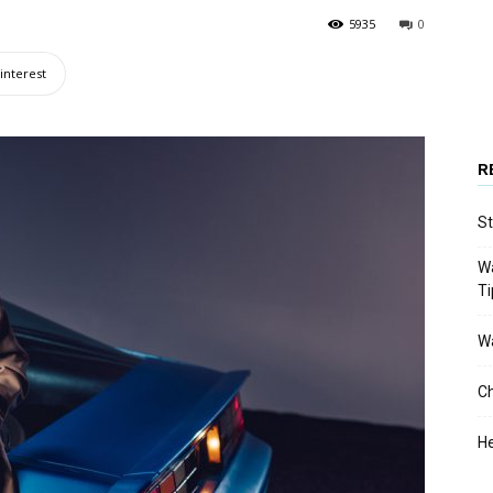
5935
0
interest
R
St
Wa
T
Wa
Ch
He