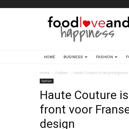
Foodloveandhappine
HOME
BUSINESS
FASHION
F
Home
Fashion
Haute Couture is het prestigieuze
Fashion
Haute Couture is
front voor Frans
design