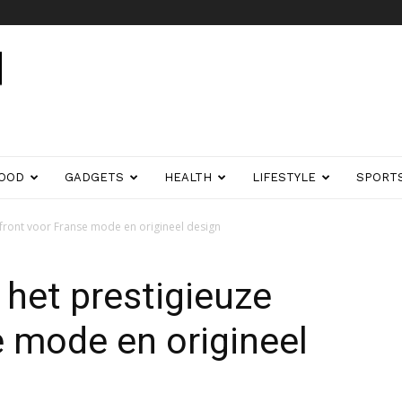
ss
OOD
GADGETS
HEALTH
LIFESTYLE
SPORT
 front voor Franse mode en origineel design
 het prestigieuze
e mode en origineel