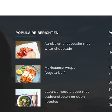
POPULAIRE BERICHTEN
P
Aardbeien cheesecake met
F
witte chocolade
He
Li
F
Mexicaanse wraps
(vegetarisch)
Sp
B
Tr
Japanse noodle soep met
paddenstoelen en udon
G
noodles
G