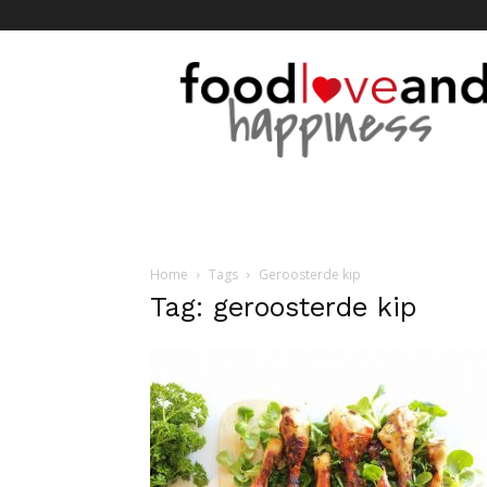
Foodloveandhappine
Home
Tags
Geroosterde kip
Tag: geroosterde kip