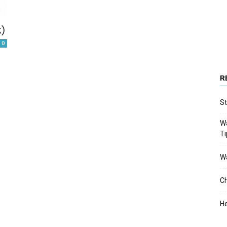
)
0
R
St
Wa
T
Wa
Ch
He