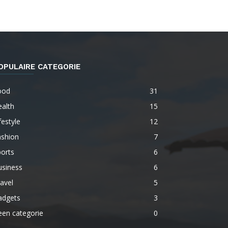
OPULAIRE CATEGORIE
ood
31
alth
15
festyle
12
ashion
7
orts
6
usiness
6
avel
5
adgets
3
een categorie
0