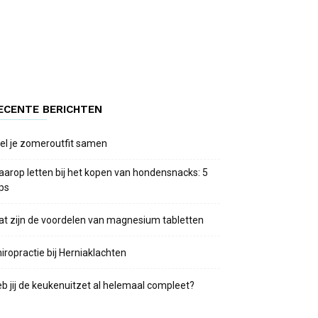
ECENTE BERICHTEN
el je zomeroutfit samen
arop letten bij het kopen van hondensnacks: 5
ips
t zijn de voordelen van magnesium tabletten
iropractie bij Herniaklachten
b jij de keukenuitzet al helemaal compleet?